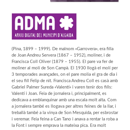
(Pina, 1899 – 1999). De malnom «Garrovera», era filla
de Joan Andreu Servera (1867 – 1952), moliner, i de
Francisca Coll Oliver (1879 – 1955). El pare va fer de
moliner al molí de Son Campà. El 1930 llogà el molí per
3 temporades avançades, on el pare molia el gra de dia i
el seu fill Felip de nit. Francisca Andreu Coll es casà amb
Gabriel Palmer Sureda «Valentí» i varen tenir dos fills:
Valentí i Joan. Feia de jornalera i, principalment, es
dedicava a emblanquinar amb una escala molt alta. Com
a jornalera també es llogava per altres feines de la llar, i
treballà també a la vinya de Son Mesquida, per esbrostar
i veremar. Feia feina a Can Tano i anava a rentar la roba a
la Font i sempre emprava la mateixa pica. Era molt