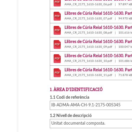
AMA_CR_2175_1610-1630_06.pdf | 97.897 kB
Llibres de Cúria Reial 1610-1630. Par
AMA_CR_2175_1610-1630_07.pdf | 94.970 kB
Llibres de Cúria Reial 1610-1630. Par
AMA_CR_2175_1610-1630_08.pdf | 101.616 k
Llibres de Cúria Reial 1610-1630. Par
AMA_CR_2175_1610-1630_09.pdf | 100.047 k
Llibres de Cúria Reial 1610-1630. Par
AMA_CR_2175_1610-1630_10.pdf | 101.686 k
Llibres de Cúria Reial 1610-1630. Par
AMA_CR_2175_1610-1630_11.pdf | 71.878 kB
1. ÀREA D'IDENTIFICACIÓ
1.1 Codi de referència
IB-ADMA-AMA-CH-9.1-2175-005345
1.2 Nivell de descripció
Unitat documental composta.