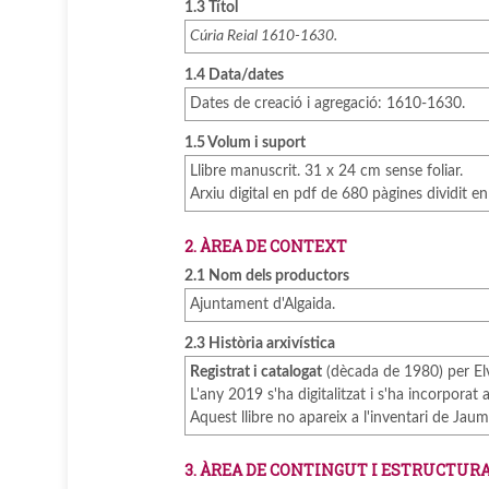
1.3 Títol
Cúria Reial 1610-1630.
1.4 Data/dates
Dates de creació i agregació: 1610-1630.
1.5 Volum i suport
Llibre manuscrit. 31 x 24 cm sense foliar.
Arxiu digital en pdf de 680 pàgines dividit en
2. ÀREA DE CONTEXT
2.1 Nom dels productors
Ajuntament d'Algaida.
2.3 Història arxivística
Registrat i catalogat
(dècada de 1980) per Elv
L'any 2019 s'ha digitalitzat i s'ha incorporat
Aquest llibre no apareix a l'inventari de Jaum
3. ÀREA DE CONTINGUT I ESTRUCTUR