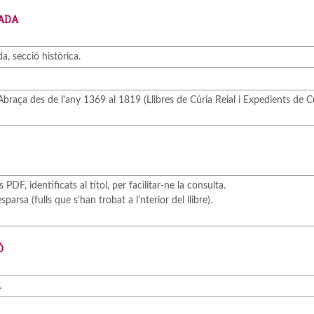
ADA
a, secció històrica.
Abraça des de l'any 1369 al 1819 (Llibres de Cúria Reial i Expedients de C
DF, identificats al títol, per facilitar-ne la consulta.
arsa (fulls que s'han trobat a l'nterior del llibre).
Ó
.