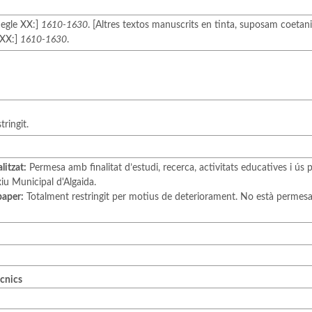
Segle XX:]
1610-1630
. [Altres textos manuscrits en tinta, suposam coetanis 
 XX:]
1610-1630
.
ringit.
litzat:
Permesa amb finalitat d’estudi, recerca, activitats educatives i ús p
iu Municipal d'Algaida.
paper:
Totalment restringit per motius de deteriorament. No està permesa l
ècnics