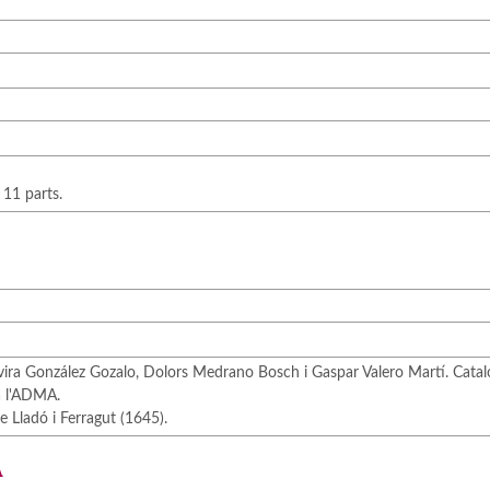
 11 parts.
ira González Gozalo, Dolors Medrano Bosch i Gaspar Valero Martí. Catalo
 a l'ADMA.
e Lladó i Ferragut (1645).
A