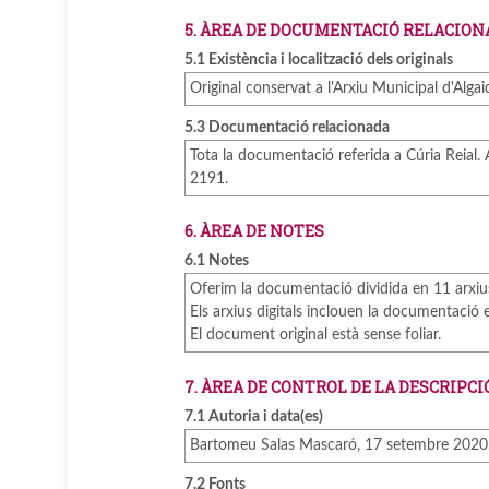
5. ÀREA DE DOCUMENTACIÓ RELACION
5.1 Existència i localització dels originals
Original conservat a l'Arxiu Municipal d'Algaid
5.3 Documentació relacionada
Tota la documentació referida a Cúria Reial. 
2191.
6. ÀREA DE NOTES
6.1 Notes
Oferim la documentació dividida en 11 arxius P
Els arxius digitals inclouen la documentació esp
El document original està sense foliar.
7. ÀREA DE CONTROL DE LA DESCRIPCI
7.1 Autoria i data(es)
Bartomeu Salas Mascaró, 17 setembre 2020
7.2 Fonts