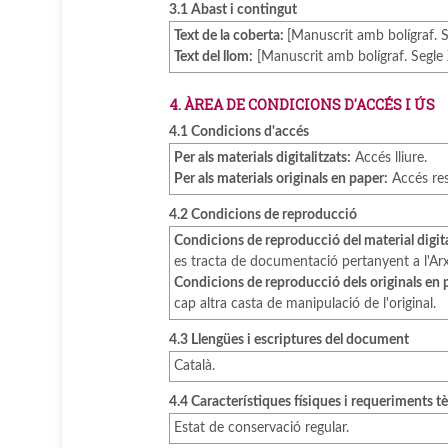
3.1 Abast i contingut
Text de la coberta:
[Manuscrit amb bolígraf. 
Text del llom:
[Manuscrit amb bolígraf. Segle
4. ÀREA DE CONDICIONS D'ACCÉS I ÚS
4.1 Condicions d'accés
Per als materials digitalitzats:
Accés lliure.
Per als materials originals en paper:
Accés rest
4.2 Condicions de reproducció
Condicions de reproducció del material digita
es tracta de documentació pertanyent a l'Arx
Condicions de reproducció dels originals en 
cap altra casta de manipulació de l'original.
4.3 Llengües i escriptures del document
Català.
4.4 Característiques físiques i requeriments t
Estat de conservació regular.