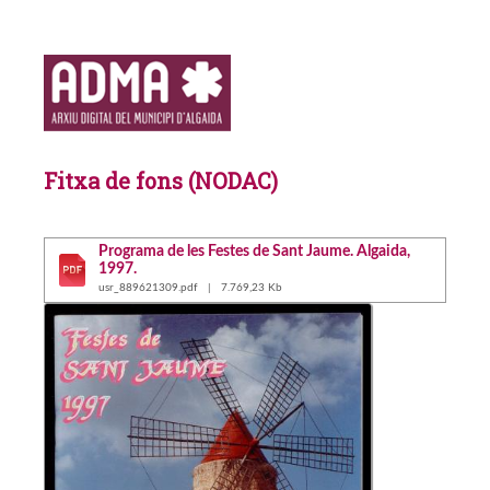
Fitxa de fons (NODAC)
Programa de les Festes de Sant Jaume. Algaida,
1997.
usr_889621309.pdf | 7.769,23 Kb