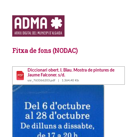
Fitxa de fons (NODAC)
Diccionari obert. I. Blau. Mostra de pintures de
Jaume Falconer. s/d.
usr_763366203.pdf | 1.364,40 Kb