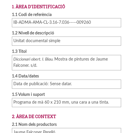
1. ÀREA D'IDENTIFICACIÓ
1.1 Codi de referència
IB-ADMA-AMA-CL-3.16-7.036-----009260
1.2 Nivell de descripció
Unitat documental simple
1.3 Títol
Diccionari obert. I. Blau.
Mostra de pintures de Jaume
Falconer. s/d.
1.4 Data/dates
Data de publicació: Sense datar.
1.5 Volum i suport
Programa de mà 60 x 210 mm, una cara a una tinta.
2. ÀREA DE CONTEXT
2.1 Nom dels productors
Jaume Falconer Perelló.