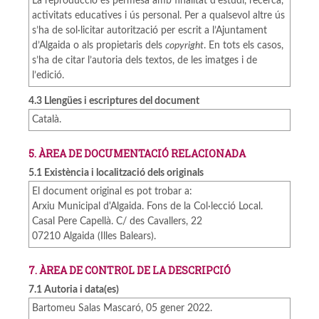
La reproducció és permesa amb finalitat d’estudi, recerca,
activitats educatives i ús personal. Per a qualsevol altre ús
s’ha de sol·licitar autorització per escrit a l’Ajuntament
d’Algaida o als propietaris dels
copyright
. En tots els casos,
s’ha de citar l’autoria dels textos, de les imatges i de
l’edició.
4.3 Llengües i escriptures del document
Català.
5. ÀREA DE DOCUMENTACIÓ RELACIONADA
5.1 Existència i localització dels originals
El document original es pot trobar a:
Arxiu Municipal d'Algaida. Fons de la Col·lecció Local.
Casal Pere Capellà. C/ des Cavallers, 22
07210 Algaida (Illes Balears).
7. ÀREA DE CONTROL DE LA DESCRIPCIÓ
7.1 Autoria i data(es)
Bartomeu Salas Mascaró, 05 gener 2022.