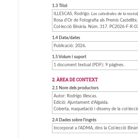
1.3 Títol
ILLESCAS, Rodrigo.
Las catedrales de la nostal
Rosa d'Or de Fotografia als Premis Castellitx.
Col·lecció Binària. Núm. 317. PC2026-F-R-
1.4 Data/dates
Publicació: 2026.
1.5 Volum i suport
1 document textual (PDF): 9 pàgines.
2. ÀREA DE CONTEXT
2.1 Nom dels productors
Autor: Rodrigo Illescas.
Edició: Ajuntament d’Algaida.
Coberta, maquetació i disseny de la col·lecc
2.4 Dades sobre l'ingrés
Incorporat a l'ADMA, dins la Col·lecció Binàr