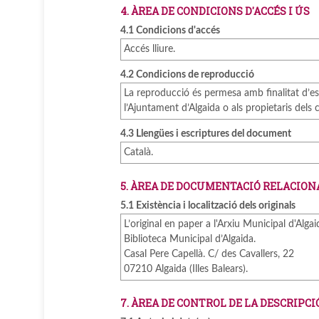
4. ÀREA DE CONDICIONS D'ACCÉS I ÚS
4.1 Condicions d'accés
Accés lliure.
4.2 Condicions de reproducció
La reproducció és permesa amb finalitat d’estud
l’Ajuntament d’Algaida o als propietaris dels co
4.3 Llengües i escriptures del document
Català.
5. ÀREA DE DOCUMENTACIÓ RELACION
5.1 Existència i localització dels originals
L’original en paper a l'Arxiu Municipal d'Algai
Biblioteca Municipal d’Algaida.
Casal Pere Capellà. C/ des Cavallers, 22
07210 Algaida (Illes Balears).
7. ÀREA DE CONTROL DE LA DESCRIPCI