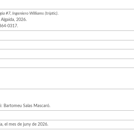
gia #7, Ingeniero Williams (tríptic)
.
 Algaida, 2026.
0364-0317.
ió: Bartomeu Salas Mascaró.
ia, el mes de juny de 2026.