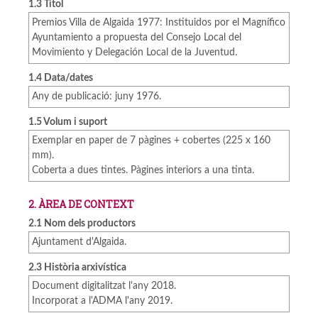
1.3 Títol
Premios Villa de Algaida 1977: Instituidos por el Magnífico
Ayuntamiento a propuesta del Consejo Local del
Movimiento y Delegación Local de la Juventud.
1.4 Data/dates
Any de publicació: juny 1976.
1.5 Volum i suport
Exemplar en paper de 7 pàgines + cobertes (225 x 160
mm).
Coberta a dues tintes. Pàgines interiors a una tinta.
2. ÀREA DE CONTEXT
2.1 Nom dels productors
Ajuntament d'Algaida.
2.3 Història arxivística
Document digitalitzat l'any 2018.
Incorporat a l'ADMA l'any 2019.