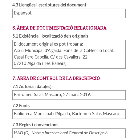
4.3 Llengües i escriptures del document
Espanyol.
5. ÀREA DE DOCUMENTACIÓ RELACIONADA
5.1 Existència i localització dels originals
El document original es pot trobar a:
Arxiu Municipal d'Algaida. Fons de la Col·lecció Local.
Casal Pere Capellà. C/ des Cavallers, 22
07210 Algaida (Illes Balears).
7. ÀREA DE CONTROL DE LA DESCRIPCIÓ
7.1 Autoria i data(es)
Bartomeu Salas Mascaró, 27 març 2019.
7.2 Fonts
Biblioteca Municipal d’Algaida, Bartomeu Salas Mascaró.
7.3 Regles i convencions
ISAD (G). Norma Internacional General de Descripció