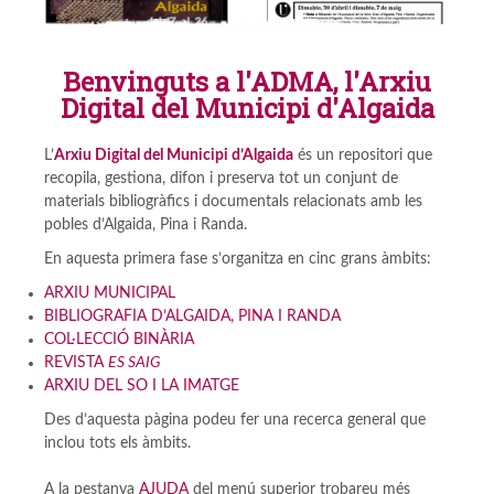
Benvinguts a l'ADMA, l'Arxiu
Digital del Municipi d'Algaida
L’
Arxiu Digital del Munic
ipi d’Algaida
és un repositori que
recopila, gestiona, difon i preserva tot un conjunt de
materials bibliogràfics i documentals relacionats amb les
pobles d’Algaida, Pina i Randa.
En aquesta primera fase s’organitza en cinc grans àmbits:
ARXIU MUNICIPAL
BIBLIOGRAFIA D’ALGAIDA, PINA I RANDA
COL·LECCIÓ BINÀRIA
REVISTA
ES SAIG
ARXIU DEL SO I LA IMATGE
Des d’aquesta pàgina podeu fer una recerca general que
inclou tots els àmbits.
A la pestanya
AJUDA
del menú superior trobareu més