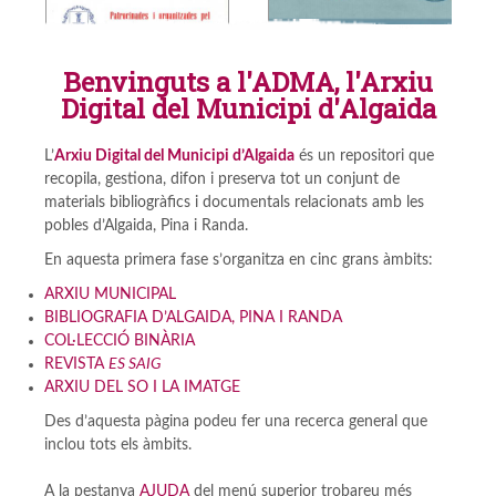
Benvinguts a l'ADMA, l'Arxiu
Digital del Municipi d'Algaida
L’
Arxiu Digital del Munic
ipi d’Algaida
és un repositori que
recopila, gestiona, difon i preserva tot un conjunt de
materials bibliogràfics i documentals relacionats amb les
pobles d’Algaida, Pina i Randa.
En aquesta primera fase s’organitza en cinc grans àmbits:
ARXIU MUNICIPAL
BIBLIOGRAFIA D’ALGAIDA, PINA I RANDA
COL·LECCIÓ BINÀRIA
REVISTA
ES SAIG
ARXIU DEL SO I LA IMATGE
Des d’aquesta pàgina podeu fer una recerca general que
inclou tots els àmbits.
A la pestanya
AJUDA
del menú superior trobareu més