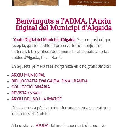
Benvinguts a l'ADMA, l'Arxiu
Digital del Municipi d'Algaida
L’
Arxiu Digital del Munic
ipi d’Algaida
és un repositori que
recopila, gestiona, difon i preserva tot un conjunt de
materials bibliogràfics i documentals relacionats amb les
pobles d’Algaida, Pina i Randa.
En aquesta primera fase s’organitza en cinc grans àmbits:
ARXIU MUNICIPAL
BIBLIOGRAFIA D’ALGAIDA, PINA I RANDA
COL·LECCIÓ BINÀRIA
REVISTA
ES SAIG
ARXIU DEL SO I LA IMATGE
Des d’aquesta pàgina podeu fer una recerca general que
inclou tots els àmbits.
A la pestanya
AJUDA
del menú superior trobareu més