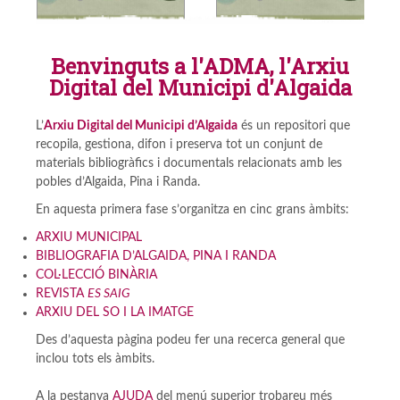
Benvinguts a l'ADMA, l'Arxiu
Digital del Municipi d'Algaida
L’
Arxiu Digital del Munic
ipi d’Algaida
és un repositori que
recopila, gestiona, difon i preserva tot un conjunt de
materials bibliogràfics i documentals relacionats amb les
pobles d’Algaida, Pina i Randa.
En aquesta primera fase s’organitza en cinc grans àmbits:
ARXIU MUNICIPAL
BIBLIOGRAFIA D’ALGAIDA, PINA I RANDA
COL·LECCIÓ BINÀRIA
REVISTA
ES SAIG
ARXIU DEL SO I LA IMATGE
Des d’aquesta pàgina podeu fer una recerca general que
inclou tots els àmbits.
A la pestanya
AJUDA
del menú superior trobareu més